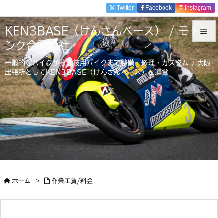
Twitter
Facebook
Instagram
KEN3BASE（けんさんベース） / モトリ

ンク合同会社

一般的なバイクから競技用バイクまで整備・修理・カスタム / 大阪
メニュ
出張所としてKEN3BASE（けんさんベース）を運営

前へ

次へ

検索


ホーム
>
作業工賃/料金